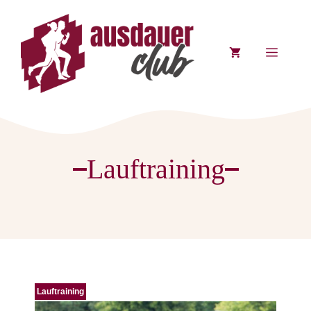
Zum
Inhalt
springen
MENÜ
Lauftraining
Lauftraining