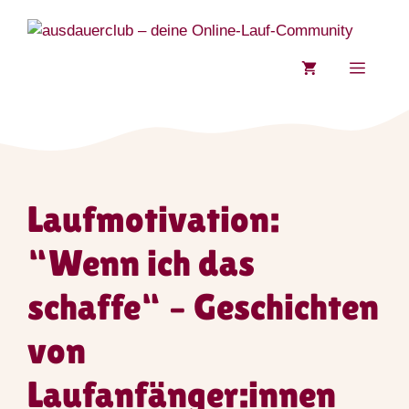
Zum
Inhalt
springen
MENÜ
Laufmotivation:
“Wenn ich das
schaffe“ – Geschichten
von
Laufanfänger:innen