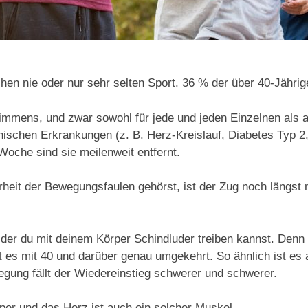
n nie oder nur sehr selten Sport. 36 % der über 40-Jährige
mens, und zwar sowohl für jede und jeden Einzelnen als au
onischen Erkrankungen (z. B. Herz-Kreislauf, Diabetes Typ
oche sind sie meilenweit entfernt.
eit der Bewegungsfaulen gehörst, ist der Zug noch längst n
 in der du mit deinem Körper Schindluder treiben kannst. Den
st es mit 40 und darüber genau umgekehrt. So ähnlich ist e
ung fällt der Wiedereinstieg schwerer und schwerer.
Körper und das Herz ist auch ein solcher Muskel.