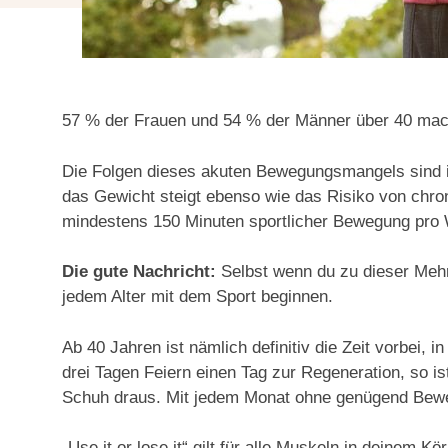
57 % der Frauen und 54 % der Männer über 40 mache
Die Folgen dieses akuten Bewegungsmangels sind im
das Gewicht steigt ebenso wie das Risiko von chr
mindestens 150 Minuten sportlicher Bewegung pro W
Die gute Nachricht:
Selbst wenn du zu dieser Mehrh
jedem Alter mit dem Sport beginnen.
Ab 40 Jahren ist nämlich definitiv die Zeit vorbei,
drei Tagen Feiern einen Tag zur Regeneration, so i
Schuh draus. Mit jedem Monat ohne genügend Beweg
„Use it or lose it“ gilt für alle Muskeln in deinem 